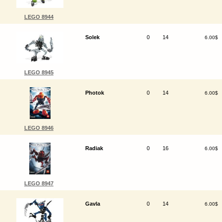
LEGO 8944
Solek
0
14
6.00$
LEGO 8945
Photok
0
14
6.00$
LEGO 8946
Radiak
0
16
6.00$
LEGO 8947
Gavla
0
14
6.00$