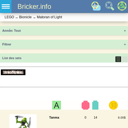
Bricker.info
LEGO
→
Bionicle
→
Matoran of Light
Année
+
Filtrer
+
▤
▦
List des sets
Tanma
0
14
6.00$