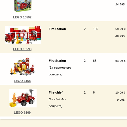
24.99$
LEGO 10592
Fire Station
2
105
59.99 €
49.99$
LEGO 10593
Fire Station
2
63
54.99 €
(La caserne des
pompiers)
LEGO 6168
Fire chief
1
6
10.99 €
(Le chef des
9.99$
pompiers)
LEGO 6169