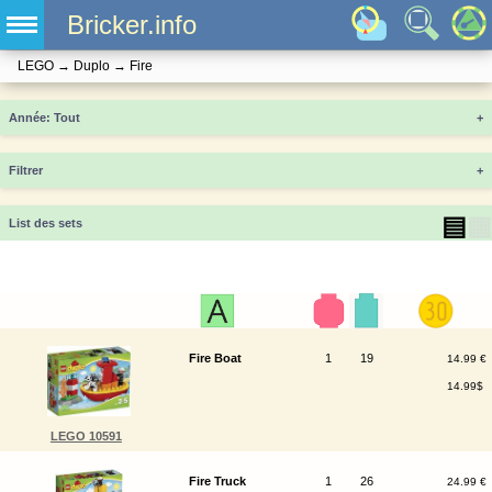
Bricker.info
LEGO
→
Duplo
→
Fire
Année
+
Filtrer
+
▤
▦
List des sets
Fire Boat
1
19
14.99 €
14.99$
LEGO 10591
Fire Truck
1
26
24.99 €