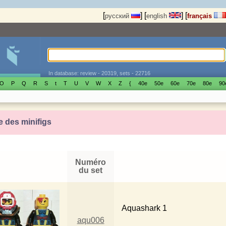
[
]
[
]
[
русский
english
français
In database: review - 20319, sets - 22716
O
P
Q
R
S
t
T
U
V
W
X
Z
{
40е
50е
60е
70е
80е
90
e des minifigs
Numéro
du set
Aquashark 1
aqu006