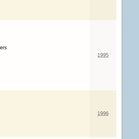
ers
1995
1996