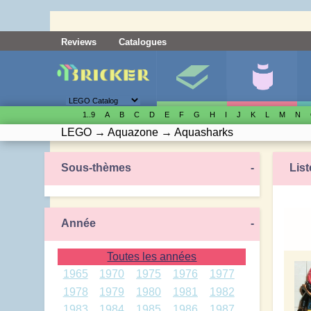
Reviews
Catalogues
1..9
A
B
C
D
E
F
G
H
I
J
K
L
M
N
LEGO
→
Aquazone
→
Aquasharks
Sous-thèmes
-
List
Année
-
Toutes les années
1965
1970
1975
1976
1977
1978
1979
1980
1981
1982
1983
1984
1985
1986
1987