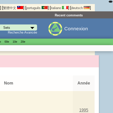
⤄
]
[
]
[
]
[
]
[
]
繁體中文
português
italiano
deutsch
Recent comments
Connexion
Recherche Avancée
е
00е
10е
20е
Nom
Année
1995