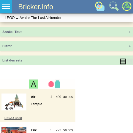
Bricker.info
LEGO
→
Avatar The Last Airbender
Année
+
Filtrer
+
▤
▦
List des sets
Air
4
400
30.00$
Temple
LEGO 3828
Fire
5
722
50.00$