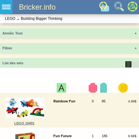
Bricker.info
LEGO
→
Building Bigger Thinking
Année
+
Filtrer
+
▤
▦
List des sets
Rainbow Fun
0
85
4.99$
LEGO 10401
Fun Future
1
186
9.99$