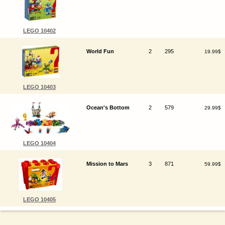
LEGO 10402
World Fun
2
295
19.99$
LEGO 10403
Ocean's Bottom
2
579
29.99$
LEGO 10404
Mission to Mars
3
871
59.99$
LEGO 10405