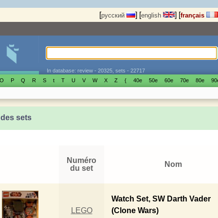
[
]
[
]
[
русский
english
français
In database: review - 20325, sets - 22717
O
P
Q
R
S
t
T
U
V
W
X
Z
{
40е
50е
60е
70е
80е
90
 des sets
Numéro
Nom
du set
Watch Set, SW Darth Vader
LEGO
(Clone Wars)