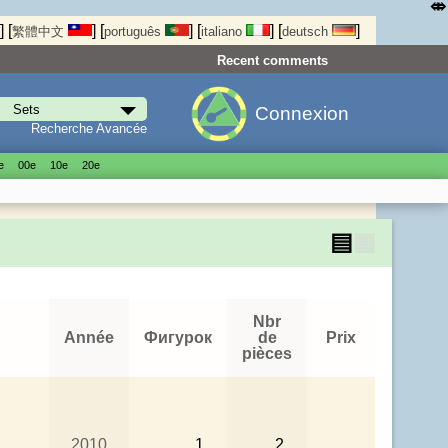
⤄
]
[
]
[
]
[
]
[
]
繁體中文
português
italiano
deutsch
Recent comments
Connexion
Recherche Avancée
е
00е
10е
20е
▤
▦
Nbr
Année
Фигурок
de
Prix
pièces
2010
1
2