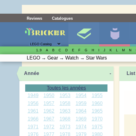
Reviews
Catalogues
1..9
A
B
C
D
E
F
G
H
I
J
K
L
M
N
LEGO
→
Gear
→
Watch
→
Star Wars
Année
-
List
Toutes les années
1949
1950
1953
1954
1955
1956
1957
1958
1959
1960
1961
1962
1963
1964
1965
1966
1967
1968
1969
1970
1971
1972
1973
1974
1975
1976
1977
1978
1979
1980