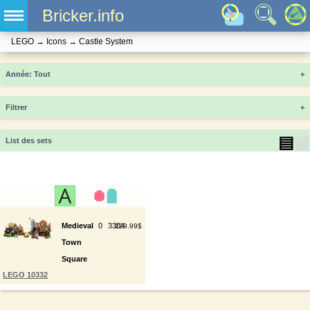
Bricker.info
LEGO
→
Icons
→
Castle System
Année
+
Filtrer
+
▤
▦
List des sets
Medieval
0
3304
229.99$
Town
Square
LEGO 10332