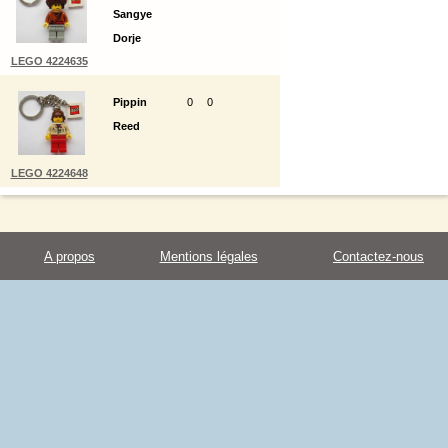
Sangye
Dorje
LEGO 4224635
Pippin
0
0
Reed
LEGO 4224648
A propos
Mentions légales
Contactez-nous