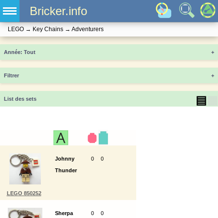
Bricker.info
LEGO
→
Key Chains
→
Adventurers
Année
+
Filtrer
+
▤
▦
List des sets
Johnny
0
0
Thunder
LEGO 850252
Sherpa
0
0