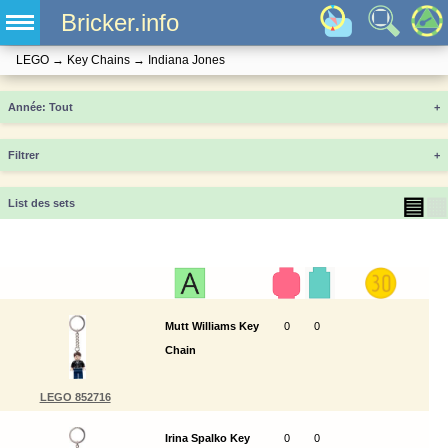
Bricker.info
LEGO
→
Key Chains
→
Indiana Jones
Année
+
Filtrer
+
▤
▦
List des sets
Mutt Williams Key
0
0
Chain
LEGO 852716
Irina Spalko Key
0
0