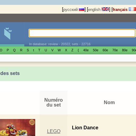
[
]
[
]
[
русский
english
français
In database: review - 20322, sets - 22716
O
P
Q
R
S
t
T
U
V
W
X
Z
{
40е
50е
60е
70е
80е
90
 des sets
Numéro
Nom
du set
Lion Dance
LEGO