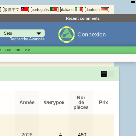
⤄
]
[
]
[
]
[
]
[
]
繁體中文
português
italiano
deutsch
Recent comments
Connexion
Recherche Avancée
е
00е
10е
20е
▤
▦
Nbr
Année
Фигурок
de
Prix
pièces
2026
4
480