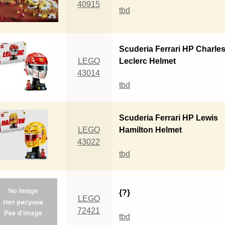
40915
tbd
Scuderia Ferrari HP Charle
LEGO
Leclerc Helmet
43014
tbd
Scuderia Ferrari HP Lewis
LEGO
Hamilton Helmet
43022
tbd
{?}
LEGO
72421
tbd