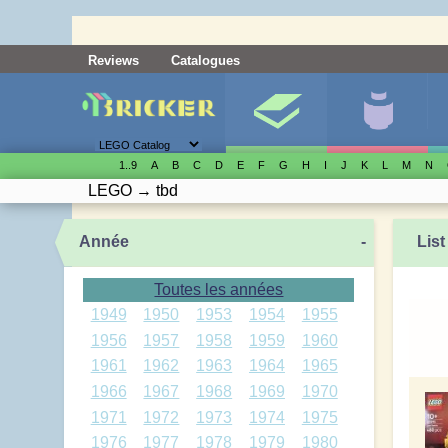
Reviews
Catalogues
1..9
A
B
C
D
E
F
G
H
I
J
K
L
M
N
LEGO
→
tbd
Année
-
List
Toutes les années
1949
1950
1953
1954
1955
1956
1957
1958
1959
1960
1961
1962
1963
1964
1965
1966
1967
1968
1969
1970
1971
1972
1973
1974
1975
1976
1977
1978
1979
1980