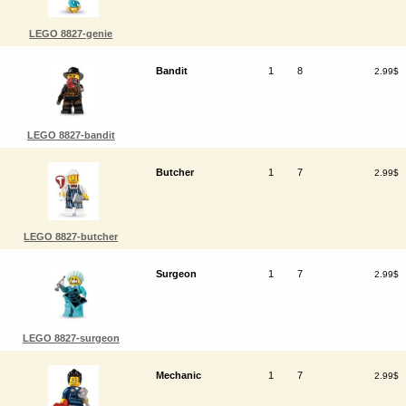
LEGO 8827-genie
Bandit
1
8
2.99$
LEGO 8827-bandit
Butcher
1
7
2.99$
LEGO 8827-butcher
Surgeon
1
7
2.99$
LEGO 8827-surgeon
Mechanic
1
7
2.99$