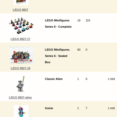
LEGO 8827
LEGO Minifigures
16
115
Series 6 - Complete
LEGO 8827-17
LEGO Minifigures
60
0
Series 6 - Sealed
Box
LEGO 8827-18
Classic Alien
1
6
2.99$
LEGO 8827-alien
Genie
1
7
2.99$