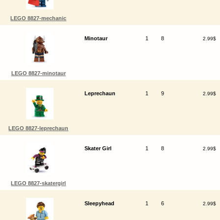
LEGO 8827-mechanic
Minotaur
1
8
2.99$
LEGO 8827-minotaur
Leprechaun
1
9
2.99$
LEGO 8827-leprechaun
Skater Girl
1
8
2.99$
LEGO 8827-skatergirl
Sleepyhead
1
6
2.99$