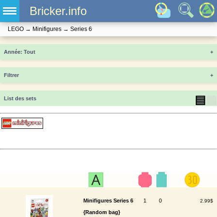
Bricker.info
LEGO
→
Minifigures
→
Series 6
Année
+
Filtrer
+
▤
▦
List des sets
Minifigures Series 6
1
0
2.99$
{Random bag}