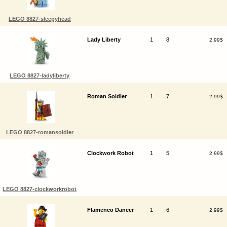
LEGO 8827-sleepyhead
Lady Liberty
1
8
2.99$
LEGO 8827-ladyliberty
Roman Soldier
1
7
2.99$
LEGO 8827-romansoldier
Clockwork Robot
1
5
2.99$
LEGO 8827-clockworkrobot
Flamenco Dancer
1
6
2.99$