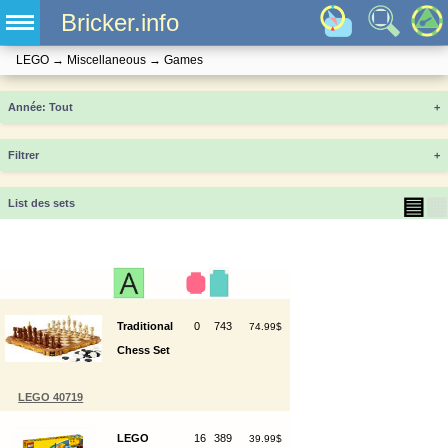
Bricker.info
LEGO
→
Miscellaneous
→
Games
Année
+
Filtrer
+
▤
▦
List des sets
Traditional
0
743
74.99$
Chess Set
LEGO 40719
LEGO
16
389
39.99$