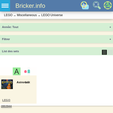
Bricker.info
LEGO
→
Miscellaneous
→
LEGO Universe
Année
+
Filtrer
+
▤
▦
List des sets
Astronaut
1
5
LEGO
2853944