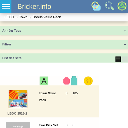
Bricker.info
LEGO
→
Town
→
Bonus/Value Pack
Année
+
Filtrer
+
▤
▦
List des sets
Town Value
0
105
Pack
LEGO 1515-2
Two Pick Set
0
0