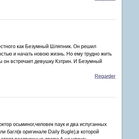
вестного как Безумный Шляпник. Он решил
стью и начать новою жизнь. Но ему трудно жить
ды он встречает девушку Кэтрин. И Безумный
Regarder
октор осьминог,человек паук и два испуганных
и багл(в оригинале Daily Bugle),в которой