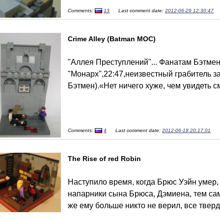
Comments:
13
Last comment date:
2012-06-29 12:30:47
Crime Alley (Batman MOC)
"Аллея Преступлений"... Фанатам Бэтмен
"Монарх",22:47,неизвестный грабитель з
Бэтмен).«Нет ничего хуже, чем увидеть с
Comments:
4
Last comment date:
2012-06-18 20:17:01
The Rise of red Robin
Наступило время, когда Брюс Уэйн умер, 
напарники сына Брюса, Дэмиена, тем са
же ему больше никто не верил, все тверди