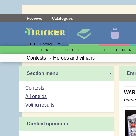
Reviews
Catalogues
1..9
A
B
C
D
E
F
G
H
I
J
K
L
M
N
Contests
→
Heroes and villians
Section menu
-
Entr
Contests
WAR
All entries
comme
Voting results
Contest sponsors
-