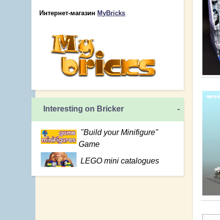
Интернет-магазин
MyBricks
Interesting on Bricker
-
"Build your Minifigure"
Game
LEGO mini catalogues