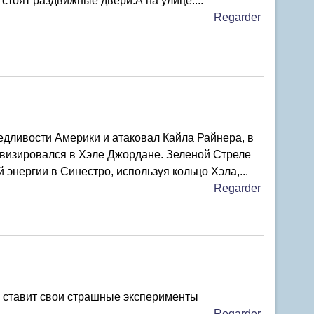
 стоят раздвижные двери.А на улице:...
Regarder
дливости Америки и атаковал Кайла Райнера, в
ивизировался в Хэле Джордане. Зеленой Стреле
 энергии в Синестро, используя кольцо Хэла,...
Regarder
й ставит свои страшные эксперименты
Regarder