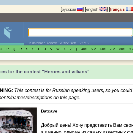
[
]
[
]
[
русский
english
français
In database: review - 20322, sets - 22716
O
P
Q
R
S
t
T
U
V
W
X
Z
{
40е
50е
60е
70е
80е
90
ies for the contest "Heroes and villians"
NING:
This contest is for Russian speaking users, so you coul
nts/names/descriptions on this page.
Batcave
Добрый день! Хочу представить Вам сво
а именно, одному из самых известных су