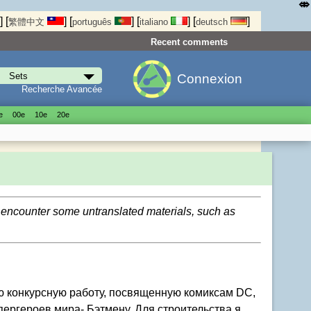
⤄
]
[
]
[
]
[
]
[
]
繁體中文
português
italiano
deutsch
Recent comments
Connexion
Recherche Avancée
е
00е
10е
20е
d encounter some untranslated materials, such as
ю конкурсную работу, посвященную комиксам DС,
пергероев мира- Бэтмену. Для строительства я