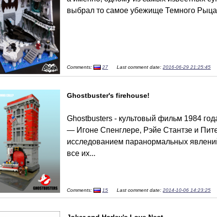
выбрал то самое убежище Темного Рыцаря
Comments:
27
Last comment date:
2016-06-29 21:25:45
Ghostbuster's firehouse!
Ghostbusters - культовый фильм 1984 го
— Игоне Спенглере, Рэйе Стантзе и Пит
исследованием паранормальных явлений. 
все их...
Comments:
15
Last comment date:
2014-10-06 14:23:25
Joker and Harley's Love Nest