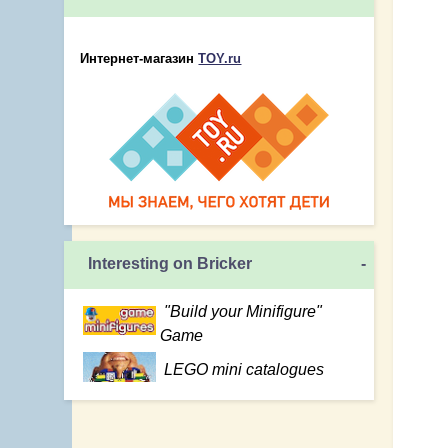
Интернет-магазин
TOY.ru
Interesting on Bricker
-
"Build your Minifigure"
Game
LEGO mini catalogues