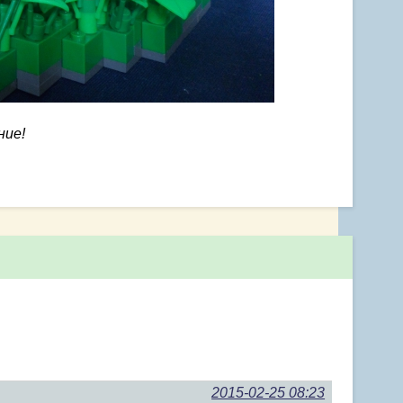
ние!
s
2015-02-25 08:23