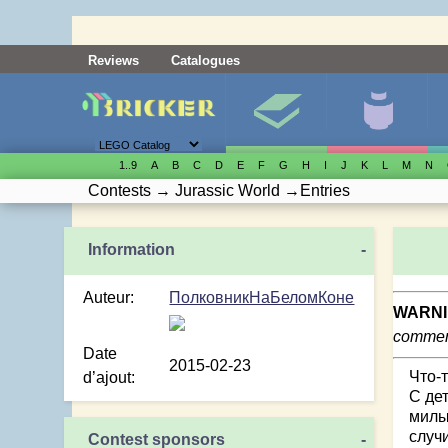
Reviews
Catalogues
1..9
A
B
C
D
E
F
G
H
I
J
K
L
M
N
Contests
→
Jurassic World
→
Entries
-
Auteur:
ПолковникНаБеломКоне
WARNI
comment
Date
2015-02-23
Что-
d’ajout:
С де
милы
случ
Contest sponsors
-