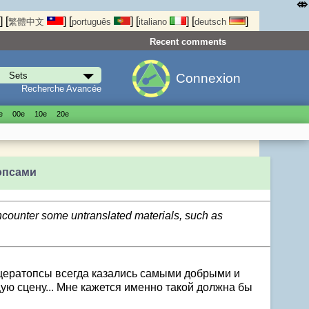
⤄
]
[
]
[
]
[
]
[
]
繁體中文
português
italiano
deutsch
Recent comments
Connexion
Recherche Avancée
е
00е
10е
20е
опсами
encounter some untranslated materials, such as
ицератопсы всегда казались самыми добрыми и
ую сцену... Мне кажется именно такой должна бы