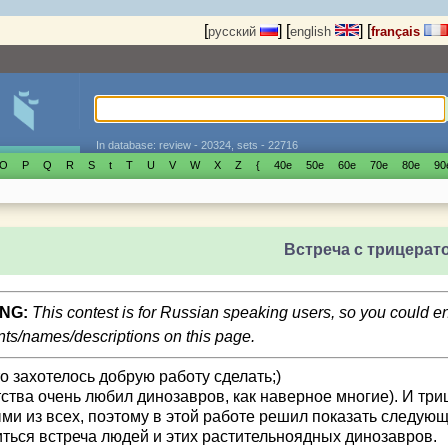
[
]
[
]
[
русский
english
français
In database: review - 20324, sets - 22716
O
P
Q
R
S
t
T
U
V
W
X
Z
{
40е
50е
60е
70е
80е
90
Встреча с трицерат
NG:
This contest is for Russian speaking users, so you could 
s/names/descriptions on this page.
то захотелось добрую работу сделать;)
тства очень любил динозавров, как наверное многие). И тр
ми из всех, поэтому в этой работе решил показать следующ
иться встреча людей и этих растительноядных динозавров.