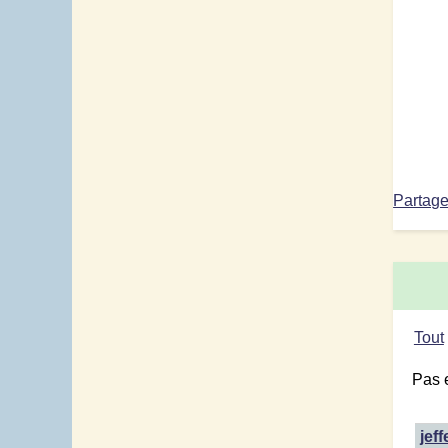
Partage
Tout
Pas 
jef