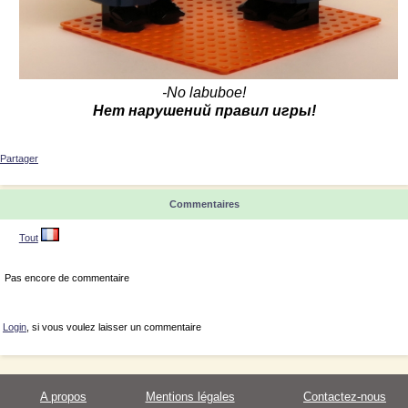
-No labuboe!
Нет нарушений правил игры!
Partager
Commentaires
Tout
Pas encore de commentaire
Login
, si vous voulez laisser un commentaire
A propos
Mentions légales
Contactez-nous