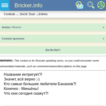
Bricker.info
Contests
→
16x16: Duel
→
Entries
+
Contest sponsors
+
Ба-На-На!!!
WARNING:
This contest is for Russian speaking users, so you could encounter some
untranslated materials, such as comments/names/descriptions on this page.
Название интригует?!
Значит, всё верно ;-)
Кто самые большие любители Бананов?!
Конечно - Миньёны!
Что они сегодня скажут?!