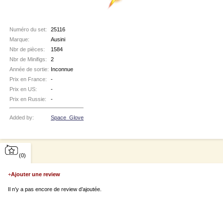
Numéro du set:
25116
Marque:
Ausini
Nbr de pièces:
1584
Nbr de Minifigs:
2
Année de sortie:
Inconnue
Prix en France:
-
Prix en US:
-
Prix en Russie:
-
Added by:
Space_Glove
(0)
+
Ajouter une review
Il n’y a pas encore de review d’ajoutée.