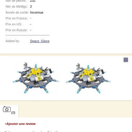
Nbr de pièces:
232
Nbr de Minifigs:
2
Année de sortie:
Inconnue
Prix en France:
-
Prix en US:
-
Prix en Russie:
-
Added by:
Space_Glove
▦
(0)
+
Ajouter une review