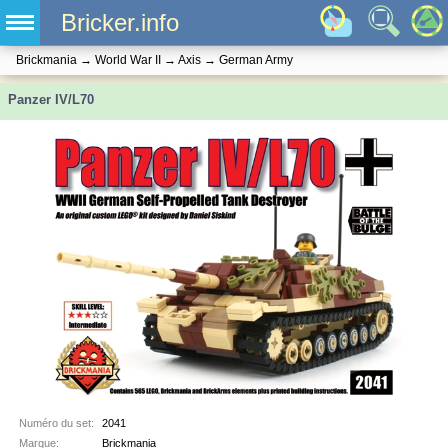
Bricker.info
Brickmania
→
World War II
→
Axis
→
German Army
Panzer IV/L70
Numéro du set:
2041
Marque:
Brickmania