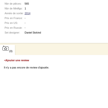
Nbr de pièces:
565
Nbr de Minifigs:
1
Année de sortie:
2014
Prix en France:
-
Prix en US:
-
Prix en Russie:
-
Set designer:
Daniel Siskind
(0)
+
Ajouter une review
Il n’y a pas encore de review d’ajoutée.