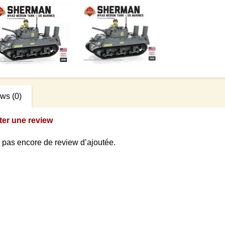
ews
(0)
ter une review
 a pas encore de review d’ajoutée.