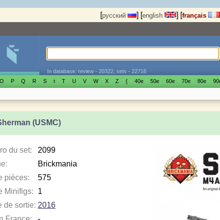
[
]
[
]
[
русский
english
français
In database: review - 20322, sets - 22716
O
P
Q
R
S
t
T
U
V
W
X
Z
{
40е
50е
60е
70е
80е
90
Sherman (USMC)
o du set:
2099
e:
Brickmania
e pièces:
575
 Minifigs:
1
 de sortie:
2016
en France:
-