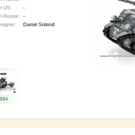
en US:
-
en Russie:
-
esigner:
Daniel Siskind
094