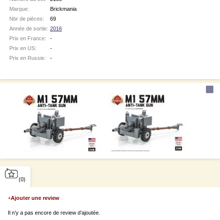
Marque:
Brickmania
Nbr de pièces:
69
Année de sortie:
2016
Prix en France:
-
Prix en US:
-
Prix en Russie:
-
▦
(0)
+
Ajouter une review
Il n’y a pas encore de review d’ajoutée.