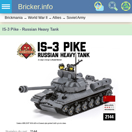
Bricker.info
Brickmania
→
World War II
→
Allies
→
Soviet Army
IS-3 Pike - Russian Heavy Tank
Numéro du set:
2144