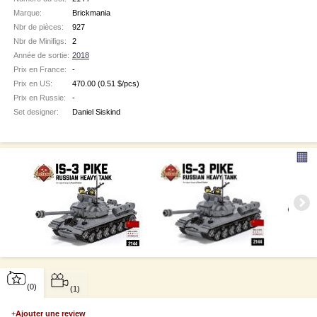
Marque:
Brickmania
Nbr de pièces:
927
Nbr de Minifigs:
2
Année de sortie:
2018
Prix en France:
-
Prix en US:
470.00
(0.51 $/pcs)
Prix en Russie:
-
Set designer:
Daniel Siskind
▦
(0)
(1)
+
Ajouter une review