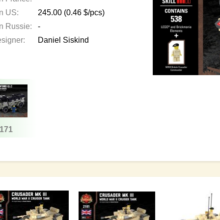
en US:
245.00
(0.46 $/pcs)
en Russie:
-
esigner:
Daniel Siskind
171