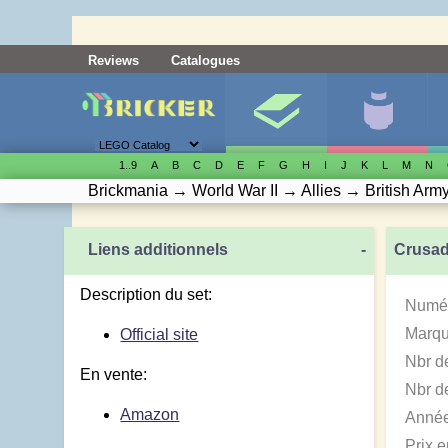
Reviews
Catalogues
1..9
A
B
C
D
E
F
G
H
I
J
K
L
M
N
Brickmania
→
World War II
→
Allies
→
British Arm
Liens additionnels
-
Crusade
Description du set:
Numér
Marqu
Official site
Nbr d
En vente:
Nbr de
Amazon
Année
Prix 