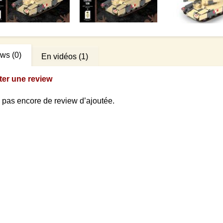
ews
(0)
En vidéos
(1)
ter une review
 a pas encore de review d’ajoutée.