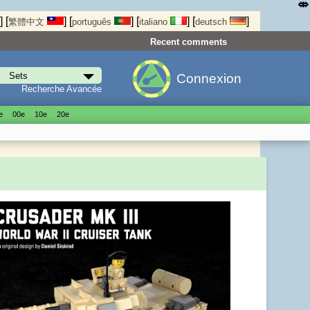
⤄
]
[
]
[
]
[
]
[
]
繁體中文
português
italiano
deutsch
Recent comments
Connexion
Recherche Avancée
е
00е
10е
20е