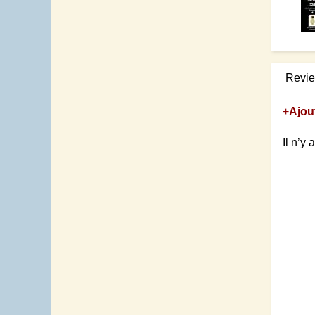
Revi
+
Ajou
Il n’y