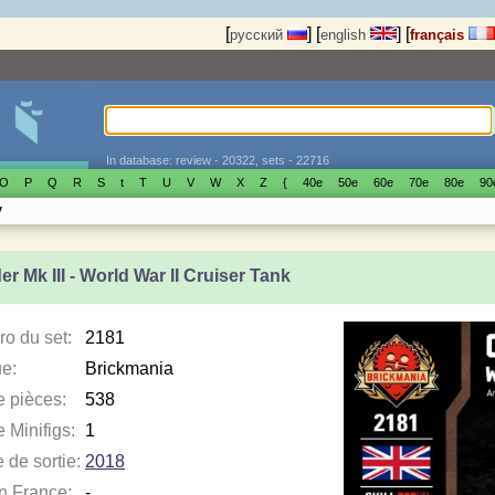
[
]
[
]
[
русский
english
français
In database: review - 20322, sets - 22716
O
P
Q
R
S
t
T
U
V
W
X
Z
{
40е
50е
60е
70е
80е
90
y
r Mk III - World War II Cruiser Tank
o du set:
2181
e:
Brickmania
e pièces:
538
 Minifigs:
1
 de sortie:
2018
en France:
-