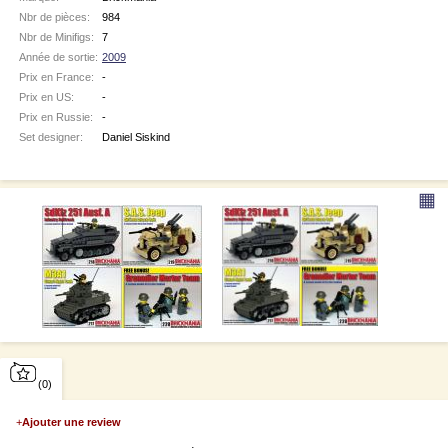
Nbr de pièces:
984
Nbr de Minifigs:
7
Année de sortie:
2009
Prix en France:
-
Prix en US:
-
Prix en Russie:
-
Set designer:
Daniel Siskind
▦
(0)
+
Ajouter une review