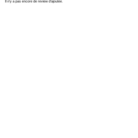
Il n’y a pas encore de review d’ajoutée.