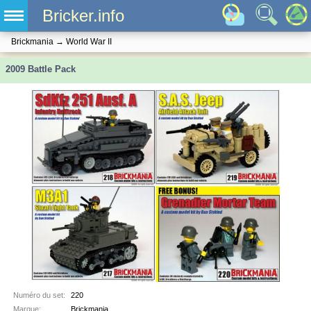
Bricker.info
Brickmania
→
World War II
2009 Battle Pack
Numéro du set:
220
Marque:
Brickmania