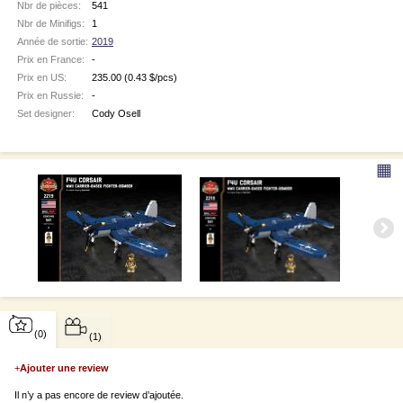
Nbr de pièces:
541
Nbr de Minifigs:
1
Année de sortie:
2019
Prix en France:
-
Prix en US:
235.00
(0.43 $/pcs)
Prix en Russie:
-
Set designer:
Cody Osell
▦
(0)
(1)
+
Ajouter une review
Il n’y a pas encore de review d’ajoutée.