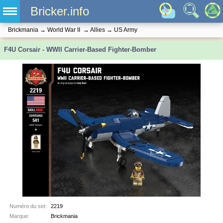
Bricker.info
Brickmania
→
World War II
→
Allies
→
US Army
F4U Corsair - WWII Carrier-Based Fighter-Bomber
Numéro du set:
2219
Marque:
Brickmania