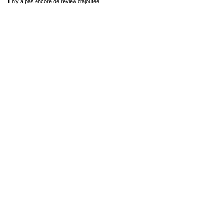
Il n’y a pas encore de review d’ajoutée.