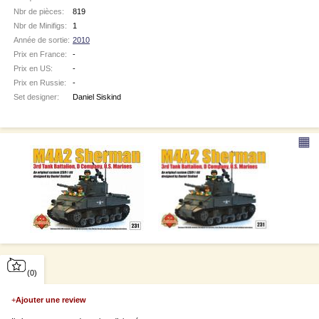
Nbr de pièces:
819
Nbr de Minifigs:
1
Année de sortie:
2010
Prix en France:
-
Prix en US:
-
Prix en Russie:
-
Set designer:
Daniel Siskind
▦
(0)
+
Ajouter une review