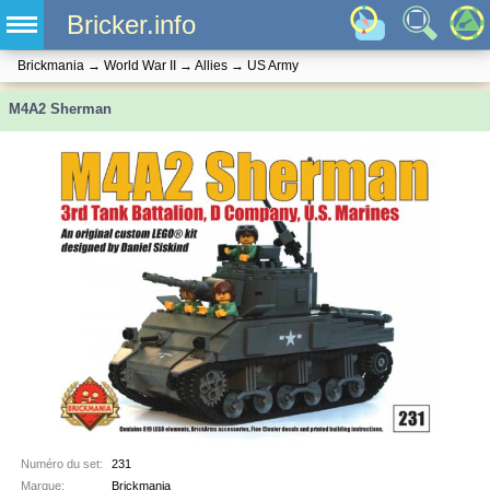
Bricker.info
Brickmania
→
World War II
→
Allies
→
US Army
M4A2 Sherman
Numéro du set:
231
Marque:
Brickmania