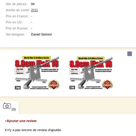
Nbr de pièces:
94
Année de sortie:
2011
Prix en France:
-
Prix en US:
-
Prix en Russie:
-
Set designer:
Daniel Siskind
▦
(0)
+
Ajouter une review
Il n’y a pas encore de review d’ajoutée.