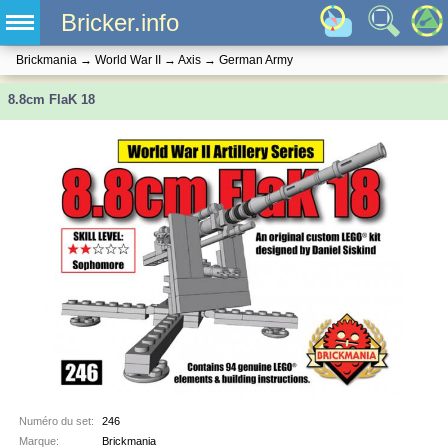
Bricker.info
Brickmania
→
World War II
→
Axis
→
German Army
8.8cm FlaK 18
Numéro du set:
246
Marque:
Brickmania