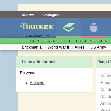
Reviews
Catalogues
1..9
A
B
C
D
E
F
G
H
I
J
K
L
M
N
Brickmania
→
World War II
→
Allies
→
US Army
Liens additionnels
-
Jeep Ut
En vente:
Numér
Marqu
Amazon
Nbr d
Nbr de
Année
Prix 