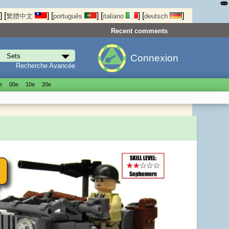
⤄
]
[
]
[
]
[
]
[
]
繁體中文
português
italiano
deutsch
Recent comments
Connexion
Recherche Avancée
е
00е
10е
20е