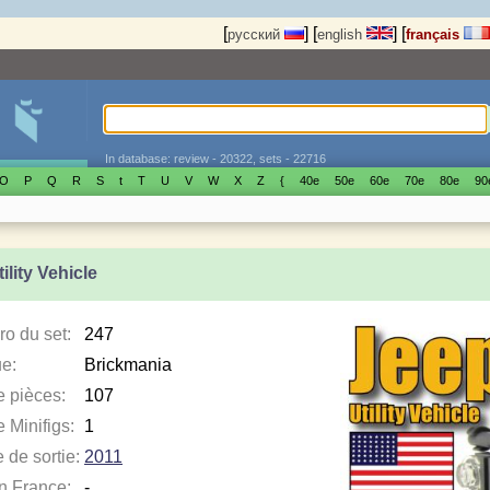
[
]
[
]
[
русский
english
français
In database: review - 20322, sets - 22716
O
P
Q
R
S
t
T
U
V
W
X
Z
{
40е
50е
60е
70е
80е
90
ility Vehicle
o du set:
247
e:
Brickmania
e pièces:
107
 Minifigs:
1
 de sortie:
2011
en France:
-