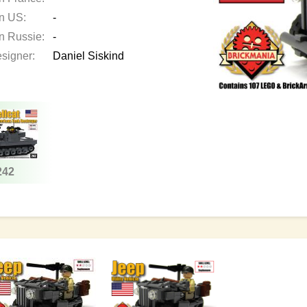
en US:
-
en Russie:
-
esigner:
Daniel Siskind
242