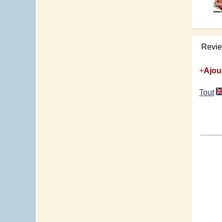
Revi
+
Ajou
Tout