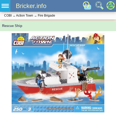
Bricker.info
COBI
→
Action Town
→
Fire Brigade
Rescue Ship