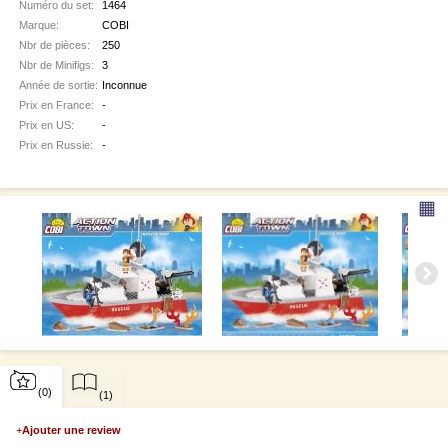
Numéro du set:
1464
Marque:
COBI
Nbr de pièces:
250
Nbr de Minifigs:
3
Année de sortie:
Inconnue
Prix en France:
-
Prix en US:
-
Prix en Russie:
-
▦
(0)
(1)
+
Ajouter une review