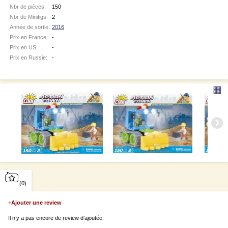
Nbr de pièces:
150
Nbr de Minifigs:
2
Année de sortie:
2016
Prix en France:
-
Prix en US:
-
Prix en Russie:
-
▦
(0)
+
Ajouter une review
Il n’y a pas encore de review d’ajoutée.