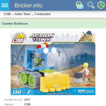
Bricker.info
COBI
→
Action Town
→
Construction
Crawler Bulldozer
Numéro du set:
1672
Marque:
COBI