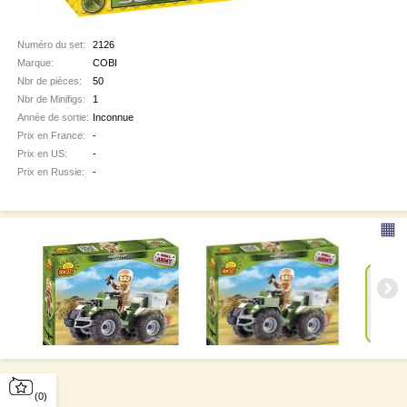
Numéro du set:
2126
Marque:
COBI
Nbr de pièces:
50
Nbr de Minifigs:
1
Année de sortie:
Inconnue
Prix en France:
-
Prix en US:
-
Prix en Russie:
-
▦
(0)