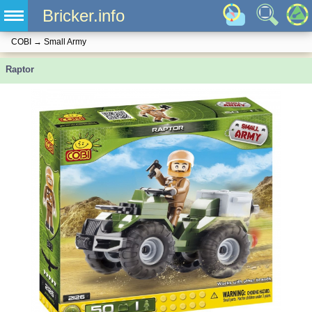
Bricker.info
COBI
→
Small Army
Raptor