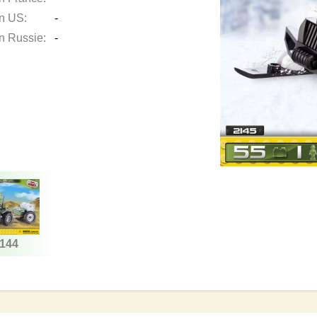
en US:
-
en Russie:
-
144