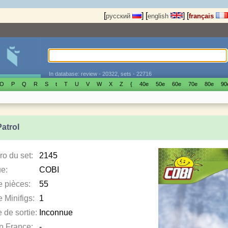
[
]
[
]
[
русский
english
français
In database: review - 20322, sets - 22716
O
P
Q
R
S
t
T
U
V
W
X
Z
{
40е
50е
60е
70е
80е
90
atrol
o du set:
2145
e:
COBI
e pièces:
55
 Minifigs:
1
 de sortie:
Inconnue
en France:
-