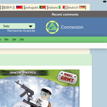
⤄
]
[
]
[
]
[
]
[
]
繁體中文
português
italiano
deutsch
Recent comments
Connexion
Recherche Avancée
е
00е
10е
20е