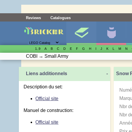
Reviews
Catalogues
1..9
A
B
C
D
E
F
G
H
I
J
K
L
M
N
COBI
→
Small Army
Liens additionnels
-
Snow P
Description du set:
Numér
Marqu
Official site
Nbr d
Manuel de construction:
Nbr de
Official site
Année
Prix 