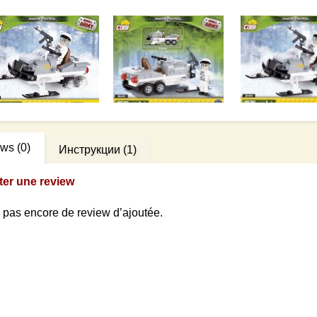
ews
(0)
Инструкции
(1)
ter une review
 a pas encore de review d’ajoutée.