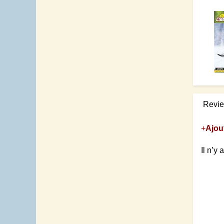
Revi
+
Ajou
Il n’y