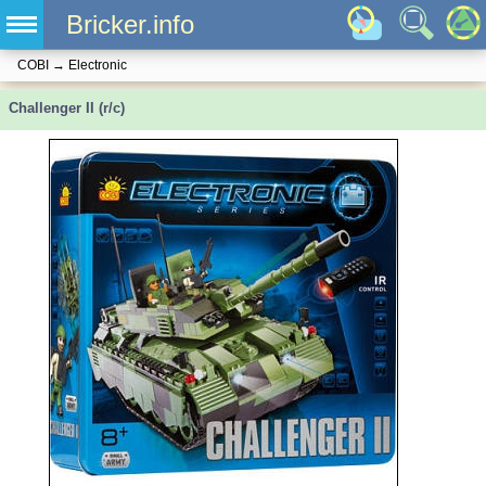
Bricker.info
COBI
→
Electronic
Challenger II (r/c)