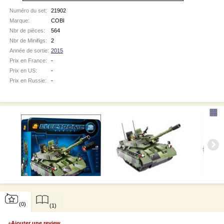
Numéro du set:
21902
Marque:
COBI
Nbr de pièces:
564
Nbr de Minifigs:
2
Année de sortie:
2015
Prix en France:
-
Prix en US:
-
Prix en Russie:
-
▦
(0)
(1)
+
Ajouter une review