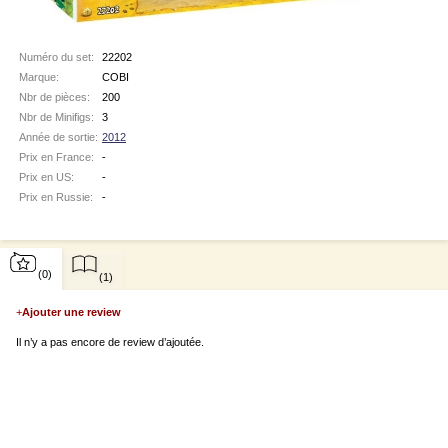
Numéro du set:
22202
Marque:
COBI
Nbr de pièces:
200
Nbr de Minifigs:
3
Année de sortie:
2012
Prix en France:
-
Prix en US:
-
Prix en Russie:
-
(0)
(1)
+
Ajouter une review
Il n’y a pas encore de review d’ajoutée.