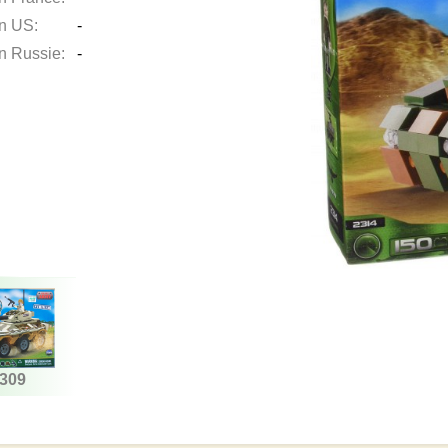
en US:
-
en Russie:
-
309