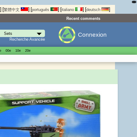
⤄
]
[
]
[
]
[
]
[
]
繁體中文
português
italiano
deutsch
Recent comments
Connexion
Recherche Avancée
е
00е
10е
20е