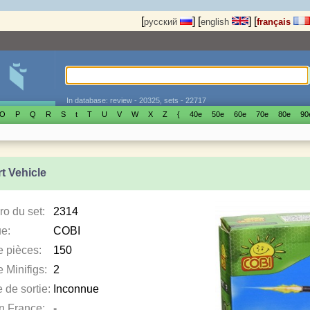
[
]
[
]
[
русский
english
français
In database: review - 20325, sets - 22717
O
P
Q
R
S
t
T
U
V
W
X
Z
{
40е
50е
60е
70е
80е
90
t Vehicle
o du set:
2314
e:
COBI
e pièces:
150
 Minifigs:
2
 de sortie:
Inconnue
en France:
-