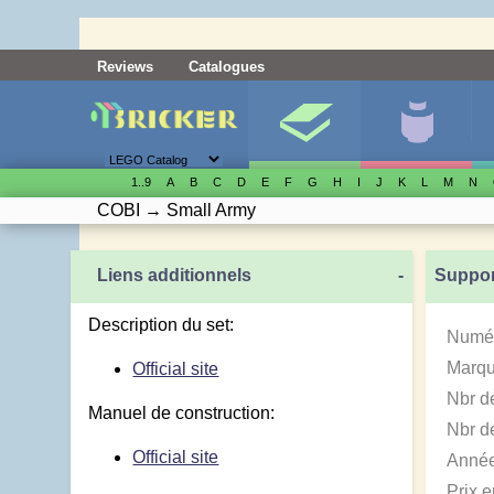
Reviews
Catalogues
1..9
A
B
C
D
E
F
G
H
I
J
K
L
M
N
COBI
→
Small Army
Liens additionnels
-
Suppor
Description du set:
Numér
Marqu
Official site
Nbr d
Manuel de construction:
Nbr de
Official site
Année
Prix 