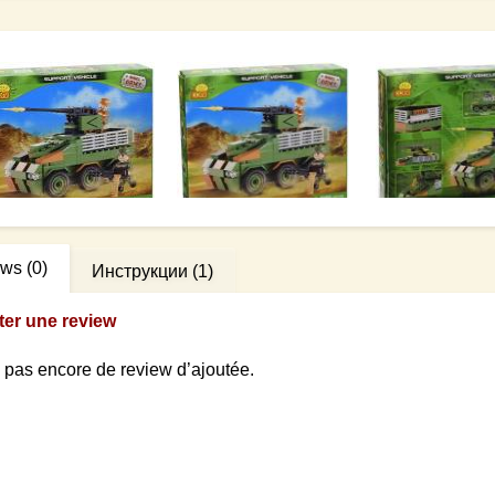
ews
(0)
Инструкции
(1)
ter une review
 a pas encore de review d’ajoutée.