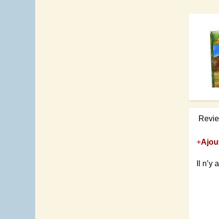
Revi
+
Ajou
Il n’y