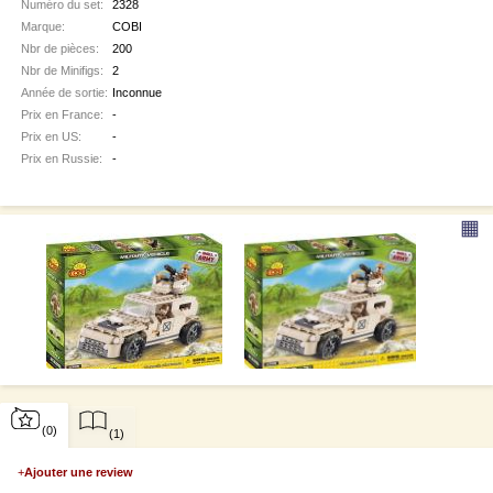
Numéro du set:
2328
Marque:
COBI
Nbr de pièces:
200
Nbr de Minifigs:
2
Année de sortie:
Inconnue
Prix en France:
-
Prix en US:
-
Prix en Russie:
-
▦
(0)
(1)
+
Ajouter une review