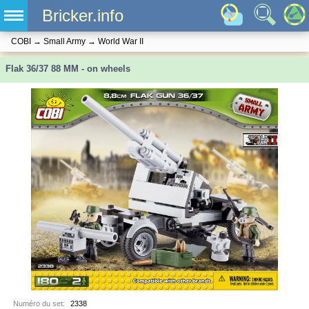
Bricker.info
COBI
→
Small Army
→
World War II
Flak 36/37 88 MM - on wheels
Numéro du set:
2338