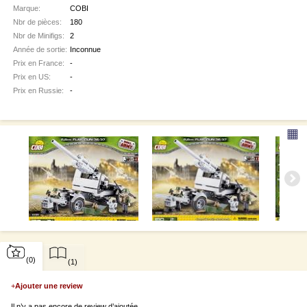
Marque:
COBI
Nbr de pièces:
180
Nbr de Minifigs:
2
Année de sortie:
Inconnue
Prix en France:
-
Prix en US:
-
Prix en Russie:
-
▦
(0)
(1)
+
Ajouter une review
Il n’y a pas encore de review d’ajoutée.