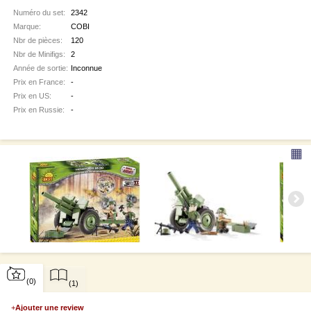
Numéro du set:
2342
Marque:
COBI
Nbr de pièces:
120
Nbr de Minifigs:
2
Année de sortie:
Inconnue
Prix en France:
-
Prix en US:
-
Prix en Russie:
-
▦
(0)
(1)
+
Ajouter une review