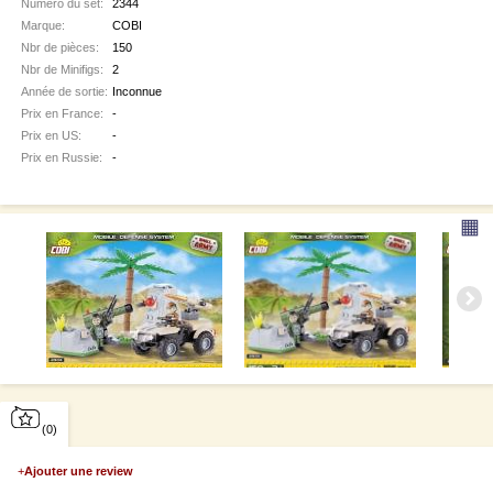
Numéro du set:
2344
Marque:
COBI
Nbr de pièces:
150
Nbr de Minifigs:
2
Année de sortie:
Inconnue
Prix en France:
-
Prix en US:
-
Prix en Russie:
-
▦
(0)
+
Ajouter une review