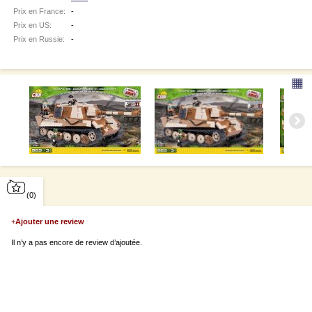
Prix en France:
-
Prix en US:
-
Prix en Russie:
-
▦
(0)
+
Ajouter une review
Il n’y a pas encore de review d’ajoutée.