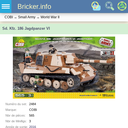
Bricker.info
COBI
→
Small Army
→
World War II
Sd. Kfz. 186 Jagdpanzer VI
Numéro du set:
2484
Marque:
COBI
Nbr de pièces:
565
Nbr de Minifigs:
3
Année de sortie:
2016