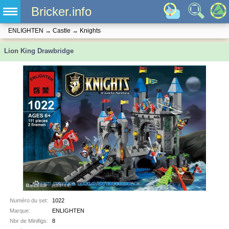
Bricker.info
ENLIGHTEN
→
Castle
→
Knights
Lion King Drawbridge
Numéro du set:
1022
Marque:
ENLIGHTEN
Nbr de Minifigs:
8