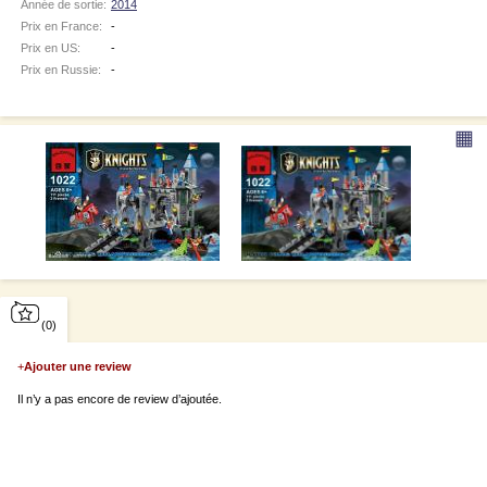
Année de sortie:
2014
Prix en France:
-
Prix en US:
-
Prix en Russie:
-
▦
(0)
+
Ajouter une review
Il n’y a pas encore de review d’ajoutée.