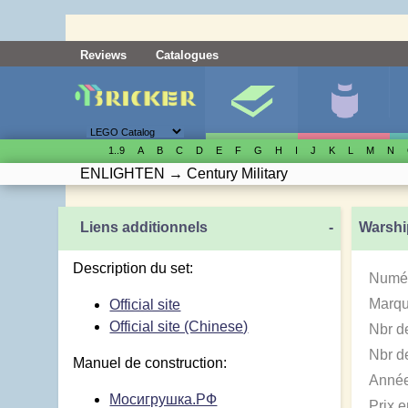
Reviews
Catalogues
1..9
A
B
C
D
E
F
G
H
I
J
K
L
M
N
ENLIGHTEN
→
Century Military
Liens additionnels
-
Warshi
Description du set:
Numér
Marqu
Official site
Official site (Chinese)
Nbr d
Nbr de
Manuel de construction:
Année
Мосигрушка.РФ
Prix 