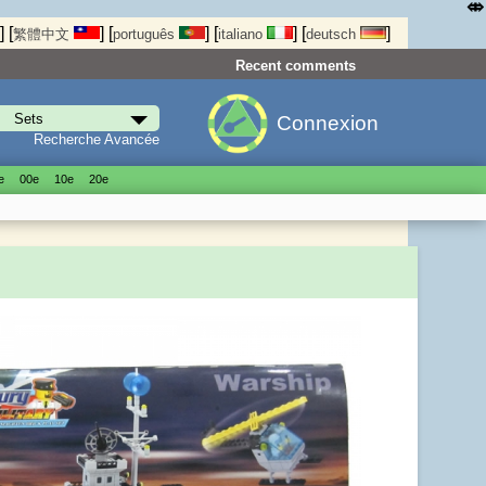
⤄
]
[
]
[
]
[
]
[
]
繁體中文
português
italiano
deutsch
Recent comments
Connexion
Recherche Avancée
е
00е
10е
20е