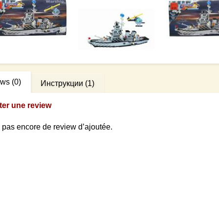
ews
(0)
Инструкции
(1)
ter une review
 a pas encore de review d’ajoutée.