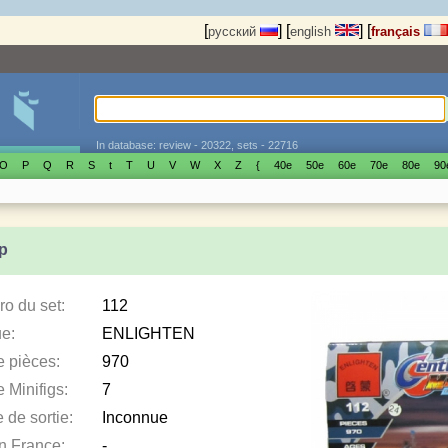
[
]
[
]
[
русский
english
français
In database: review - 20322, sets - 22716
O
P
Q
R
S
t
T
U
V
W
X
Z
{
40е
50е
60е
70е
80е
90
p
o du set:
112
e:
ENLIGHTEN
e pièces:
970
 Minifigs:
7
 de sortie:
Inconnue
en France:
-