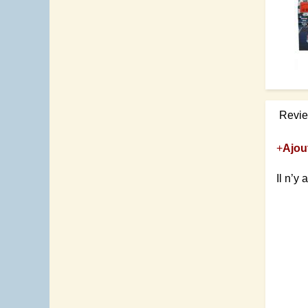
Revi
+
Ajou
Il n’y