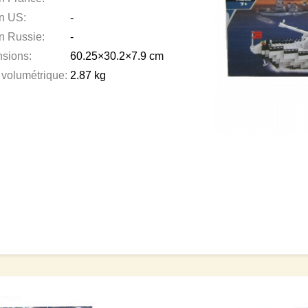
en US:
-
en Russie:
-
sions:
60.25×30.2×7.9 cm
 volumétrique:
2.87 kg