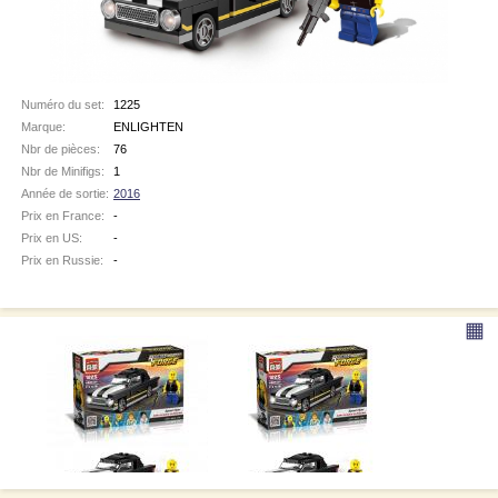
Numéro du set:
1225
Marque:
ENLIGHTEN
Nbr de pièces:
76
Nbr de Minifigs:
1
Année de sortie:
2016
Prix en France:
-
Prix en US:
-
Prix en Russie:
-
▦