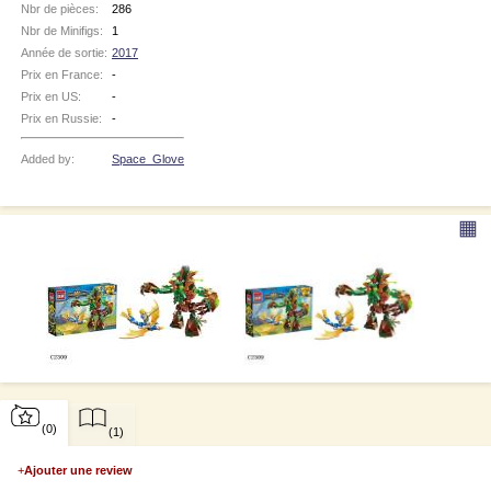
Nbr de pièces:
286
Nbr de Minifigs:
1
Année de sortie:
2017
Prix en France:
-
Prix en US:
-
Prix en Russie:
-
Added by:
Space_Glove
▦
(0)
(1)
+
Ajouter une review