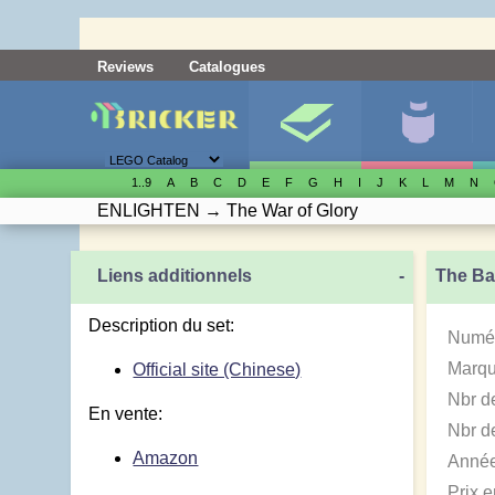
Reviews
Catalogues
1..9
A
B
C
D
E
F
G
H
I
J
K
L
M
N
ENLIGHTEN
→
The War of Glory
Liens additionnels
-
The Ba
Description du set:
Numér
Marqu
Official site (Chinese)
Nbr d
En vente:
Nbr de
Amazon
Année
Prix 