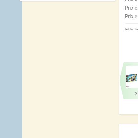
Prix 
Prix 
Added b
2