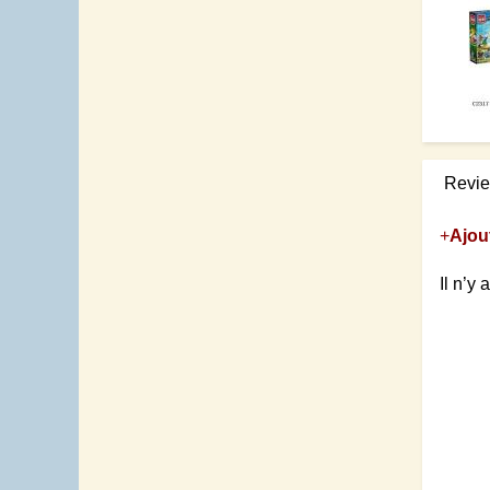
Revi
+
Ajou
Il n’y