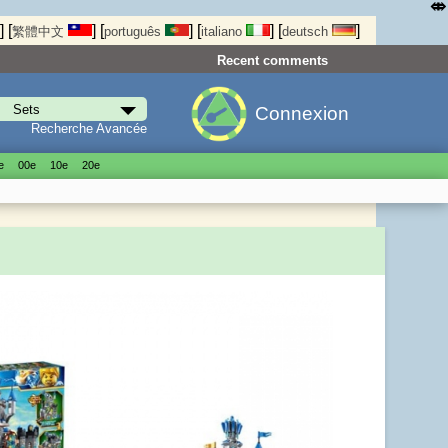
⤄
]
[
]
[
]
[
]
[
]
繁體中文
português
italiano
deutsch
Recent comments
Connexion
Recherche Avancée
е
00е
10е
20е