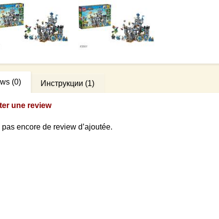
ews
(0)
Инструкции
(1)
ter une review
 a pas encore de review d’ajoutée.