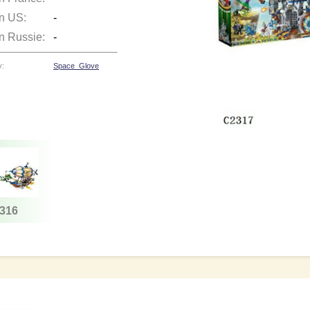
en US:
-
en Russie:
-
y:
Space_Glove
316