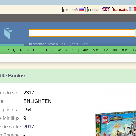
[
]
[
]
[
русский
english
français
In database: review - 20322, sets - 22716
O
P
Q
R
S
t
T
U
V
W
X
Z
{
40е
50е
60е
70е
80е
90
ttle Bunker
o du set:
2317
e:
ENLIGHTEN
e pièces:
1541
 Minifigs:
9
 de sortie:
2017
en France:
-