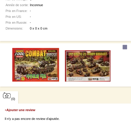
Année de sortie:
Inconnue
Prix en France:
-
Prix en US:
-
Prix en Russie:
-
Dimensions:
0 x 0 x 0 cm
▦
(0)
+
Ajouter une review
Il n’y a pas encore de review d’ajoutée.