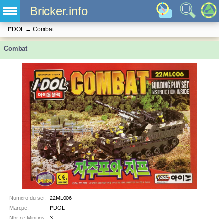
Bricker.info
I*DOL
→
Combat
Combat
Numéro du set:
22ML006
Marque:
I*DOL
Nbr de Minifigs:
3