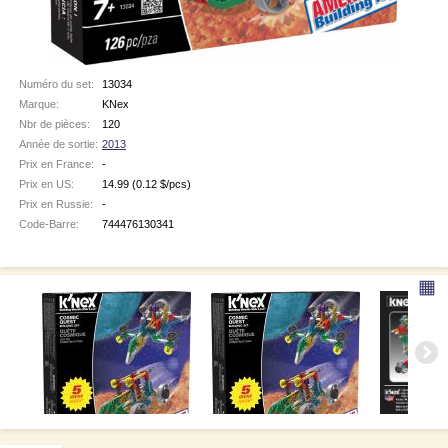
Numéro du set:
13034
Marque:
KNex
Nbr de pièces:
120
Année de sortie:
2013
Prix en France:
-
Prix en US:
14.99
(0.12 $/pcs)
Prix en Russie:
-
Code-Barre:
744476130341
▦