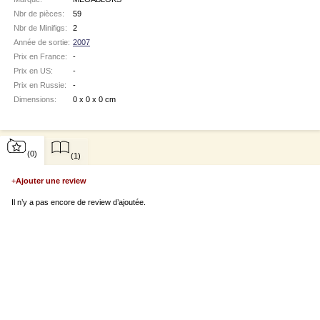
Nbr de pièces:
59
Nbr de Minifigs:
2
Année de sortie:
2007
Prix en France:
-
Prix en US:
-
Prix en Russie:
-
Dimensions:
0 x 0 x 0 cm
(0)
(1)
+
Ajouter une review
Il n’y a pas encore de review d’ajoutée.