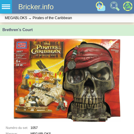
Bricker.info
MEGABLOKS
→
Pirates of the Caribbean
Brethren's Court
Numéro du set:
1057
Marque:
MEGABLOKS