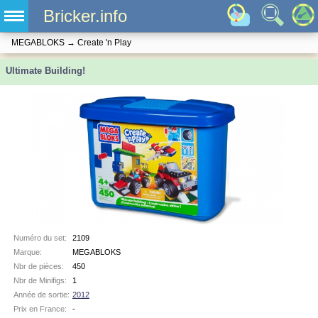
Bricker.info
MEGABLOKS
→
Create 'n Play
Ultimate Building!
Numéro du set:
2109
Marque:
MEGABLOKS
Nbr de pièces:
450
Nbr de Minifigs:
1
Année de sortie:
2012
Prix en France:
-