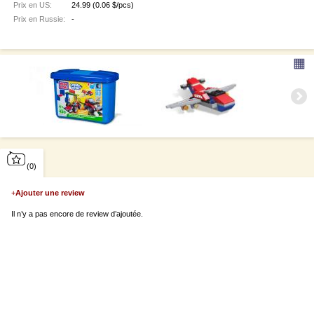
Prix en US:
24.99
(0.06 $/pcs)
Prix en Russie:
-
▦
(0)
+
Ajouter une review
Il n’y a pas encore de review d’ajoutée.